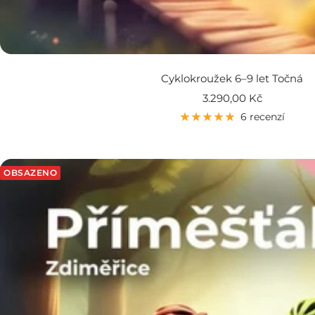
Cyklokroužek 6–9 let Točná
Prodejní
3.290,00 Kč
cena
6 recenzí
OBSAZENO