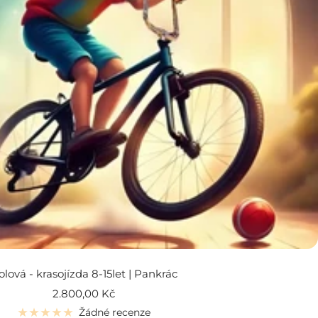
olová - krasojízda 8-15let | Pankrác
Prodejní
2.800,00 Kč
cena
Žádné recenze